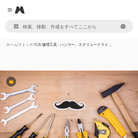
Magnific
Close menu
画像で
ホーム
/
ストック
/
写真
/
修理工具 - ハンマー、スクリュードライ…
Premium