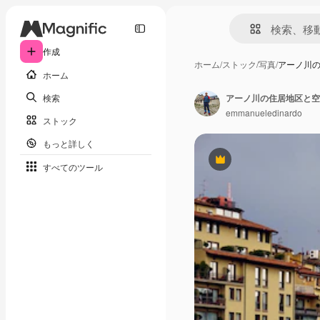
作成
ホーム
/
ストック
/
写真
/
アーノ川
ホーム
検索
アーノ川の住居地区と空
emmanueledinardo
ストック
もっと詳しく
Premium
すべてのツール