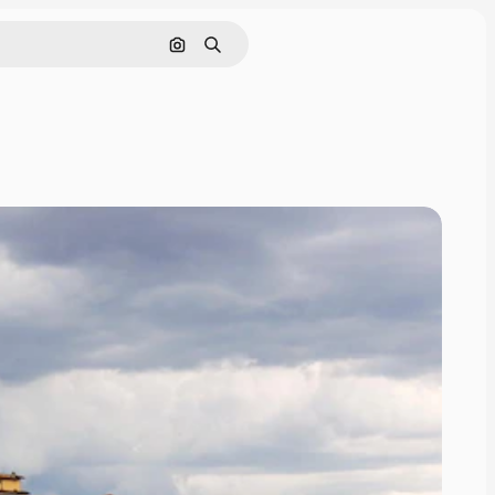
画像で検索
検索