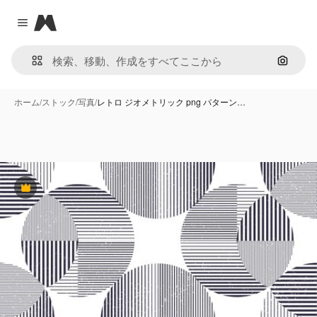
Magnific
Close menu
画像で
ホーム
/
ストック
/
写真
/
レトロ ジオメトリック png パターン…
Premium