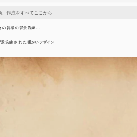
 の 質感 の 背景 洗練 …
背景 洗練 さ れ た 暖かい デザイン