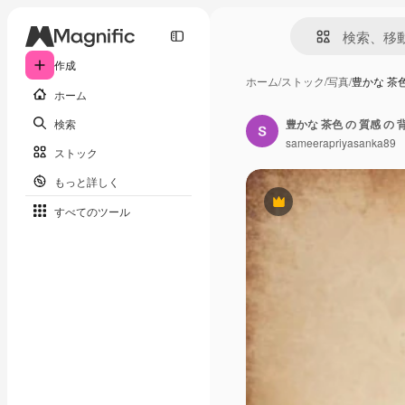
作成
ホーム
/
ストック
/
写真
/
豊かな 茶色
ホーム
検索
豊かな 茶色 の 質感 の 
sameerapriyasanka89
ストック
もっと詳しく
Premium
すべてのツール