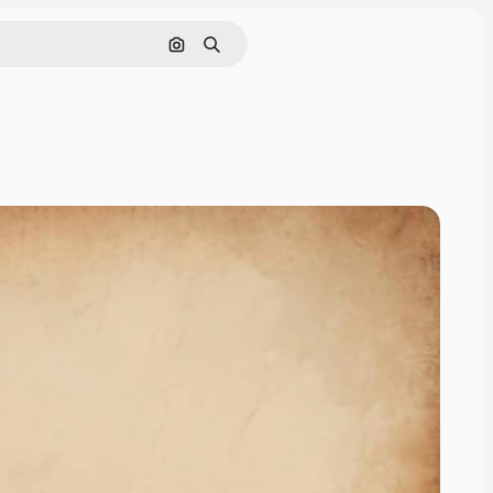
画像で検索
検索