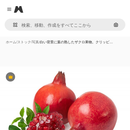
Magnific
Close menu
画像で
ホーム
/
ストック
/
写真
/
白い背景に葉の熟したザクロ果物。クリッピ…
Premium