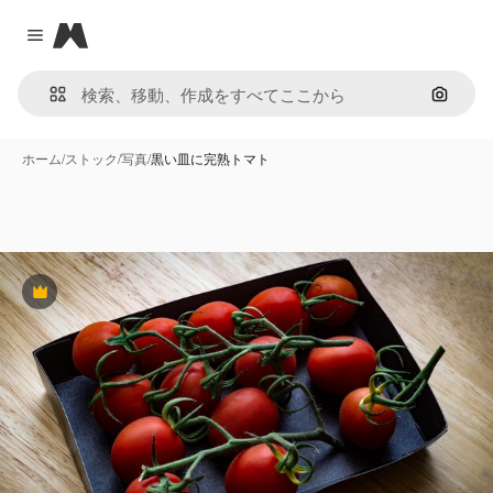
Magnific
Close menu
画像で
ホーム
/
ストック
/
写真
/
黒い皿に完熟トマト
Premium