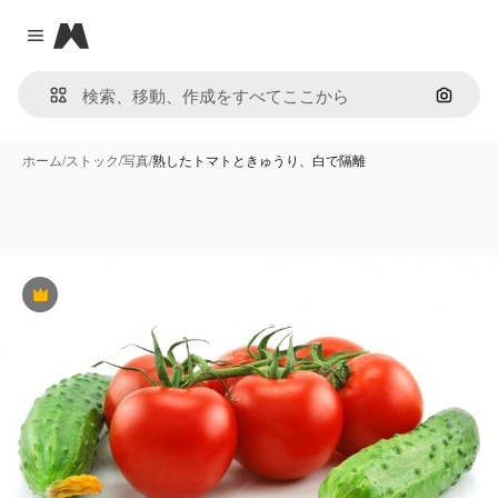
Magnific
Close menu
画像で
ホーム
/
ストック
/
写真
/
熟したトマトときゅうり、白で隔離
Premium