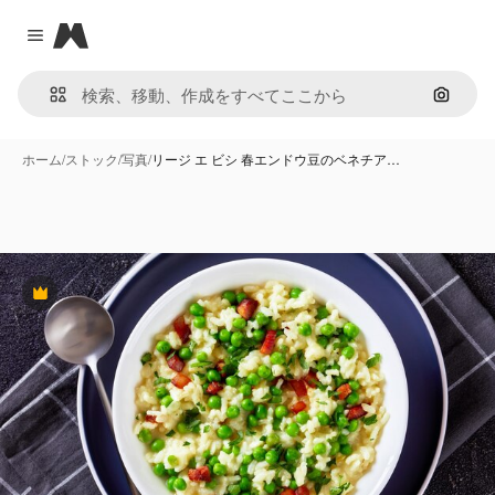
Magnific
Close menu
画像で
ホーム
/
ストック
/
写真
/
リージ エ ビシ 春エンドウ豆のベネチア…
Premium