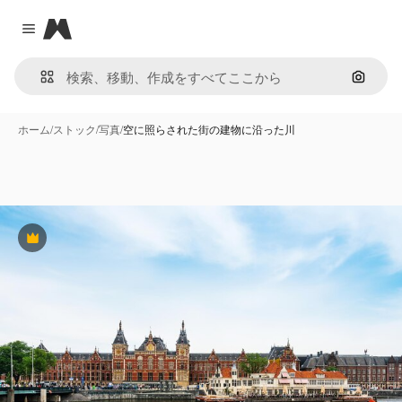
Magnific
Close menu
画像で
ホーム
/
ストック
/
写真
/
空に照らされた街の建物に沿った川
Premium