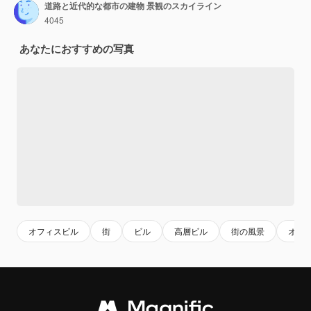
道路と近代的な都市の建物 景観のスカイライン
4045
あなたにおすすめの写真
オフィスビル
街
ビル
高層ビル
街の風景
オフ