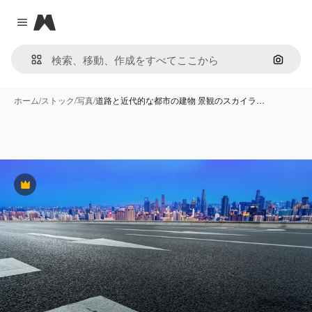
Magnific
Close menu
画像で
ホーム
/
ストック
/
写真
/
道路と近代的な都市の建物 景観のスカイラ…
Premium