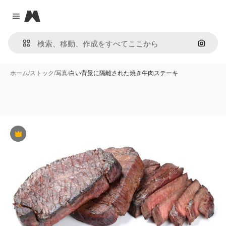
Magnific
Close menu
画像で
ホーム
/
ストック
/
写真
/
白い背景に隔離された焼き牛肉ステーキ
Premium