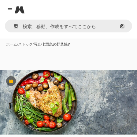
Magnific
Close menu
画像で
ホーム
/
ストック
/
写真
/
七面鳥の野菜焼き
Premium