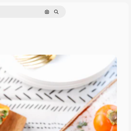
画像で検索
検索