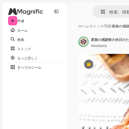
作成
ホーム
/
ストック
/
写真
/
家族の感
ホーム
検索
Idealspics
ストック
もっと詳しく
Premium
すべてのツール