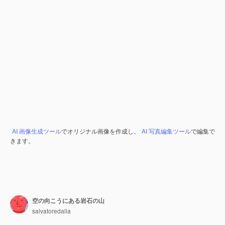
AI 画像生成ツール
でオリジナル画像を作成し、
AI 写真編集ツール
で編集で
きます。
空の向こうにある岩石の山
salvatoredalia