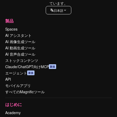
ています。
日本語
製品
Spaces
AI アシスタント
AI 画像生成ツール
AI 動画生成ツール
AI 音声合成ツール
ストックコンテンツ
Claude/ChatGPT向けMCP
新規
エージェント
新規
API
モバイルアプリ
すべてのMagnificツール
はじめに
Academy