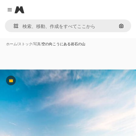
Magnific
Close menu
画像で
ホーム
/
ストック
/
写真
/
空の向こうにある岩石の山
Premium