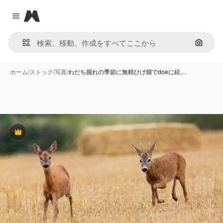
Magnific
Close menu
画像で
ホーム
/
ストック
/
写真
/
わだち掘れの季節に無精ひげ畑でdoeに続…
Premium