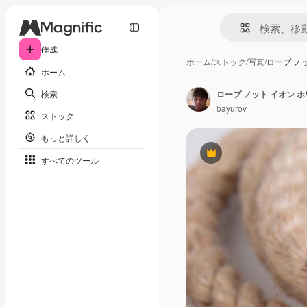
作成
ホーム
/
ストック
/
写真
/
ロープ ノ
ホーム
検索
ロープ ノット イオン 
bayurov
ストック
もっと詳しく
Premium
すべてのツール