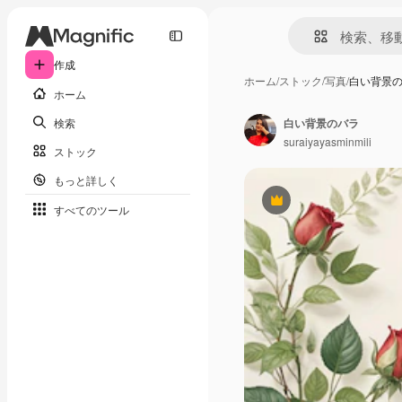
作成
ホーム
/
ストック
/
写真
/
白い背景
ホーム
検索
白い背景のバラ
suraiyayasminmili
ストック
もっと詳しく
Premium
すべてのツール