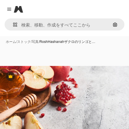
Magnific
Close menu
画像で
ホーム
/
ストック
/
写真
/
RoshHashanahザクロのリンゴと…
Premium