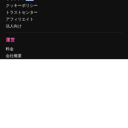
クッキーポリシー
トラストセンター
アフィリエイト
法人向け
運営
料金
会社概要
Reviews
採用情報
検索トレンド
ブログ
イベント
Slidesgo
コンテンツを販売する
プレスルーム
magnific.aiをお探しですか？