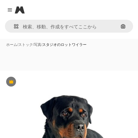
Magnific
Close menu
画像で
ホーム
/
ストック
/
写真
/
スタジオのロットワイラー
Premium