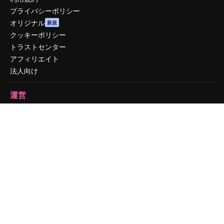
プライバシーポリシー
オリジナル
新規
クッキーポリシー
トラストセンター
アフィリエイト
法人向け
運営
料金
会社概要
Reviews
採用情報
検索トレンド
ブログ
イベント
Slidesgo
コンテンツを販売する
プレスルーム