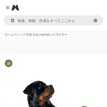
Magnific
Close menu
画像で
ホーム
/
ストック
/
写真
/
スタジオのロットワイラー
Premium