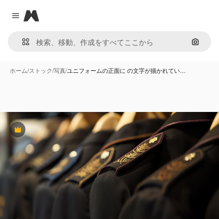
Magnific
Close menu
画像で
ホーム
/
ストック
/
写真
/
ユニフォームの正面に の文字が描かれてい…
Premium