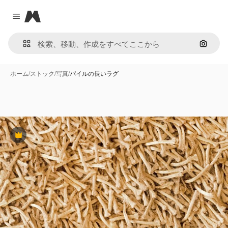
Magnific
Close menu
画像で
ホーム
/
ストック
/
写真
/
パイルの長いラグ
Premium