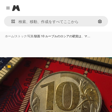
Magnific
Close menu
画像で
ホーム
/
ストック
/
写真
/
額面 10 ルーブルのロシアの硬貨は、マ…
Premium