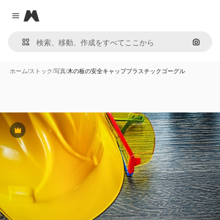
Magnific
Close menu
画像で
ホーム
/
ストック
/
写真
/
木の板の安全キャッププラスチックゴーグル
Premium