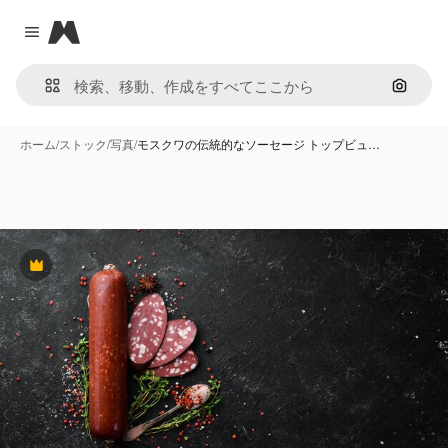
Magnific
Close menu
画像で
ホーム
/
ストック
/
写真
/
モスクワの伝統的なソーセージ トップビュ…
Premium