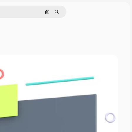
画像で検索
検索