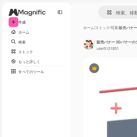
作成
ホーム
/
ストック
/
写真
/
販売バナー
ホーム
検索
販売バナー 3Dバナーの
user5121831
ストック
もっと詳しく
Premium
すべてのツール