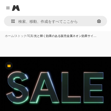
Magnific
Close menu
画像で
ホーム
/
ストック
/
写真
/
光と輝く効果のある販売金属ネオン効果サイ…
Premium