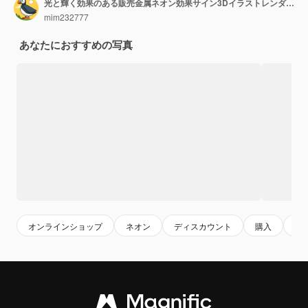
光と輝く効果のある販売金属ネオン効果サイン3Dイラストレンダリング3Dテキスト
mim232777
あなたにおすすめの写真
オンラインショップ
ネオン
ディスカウント
購入
バ