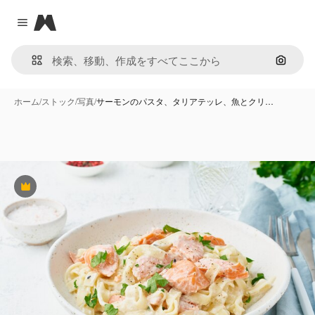
Magnific
Close menu
画像で
ホーム
/
ストック
/
写真
/
サーモンのパスタ、タリアテッレ、魚とクリ…
Premium