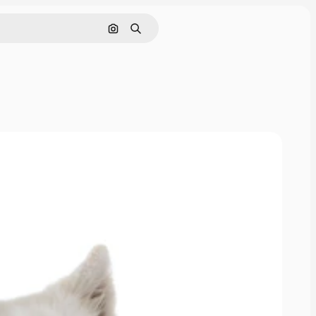
画像で検索
検索