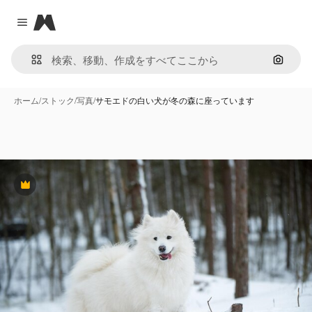
Magnific
Close menu
画像で
ホーム
/
ストック
/
写真
/
サモエドの白い犬が冬の森に座っています
Premium