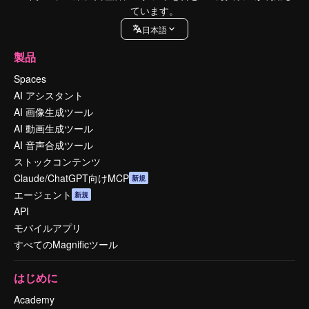
ています。
日本語
製品
Spaces
AI アシスタント
AI 画像生成ツール
AI 動画生成ツール
AI 音声合成ツール
ストックコンテンツ
Claude/ChatGPT向けMCP
新規
エージェント
新規
API
モバイルアプリ
すべてのMagnificツール
はじめに
Academy