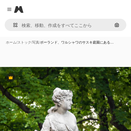
Magnific
Close menu
画像で
ホーム
/
ストック
/
写真
/
ポーランド、ワルシャワのサスキ庭園にある…
Premium