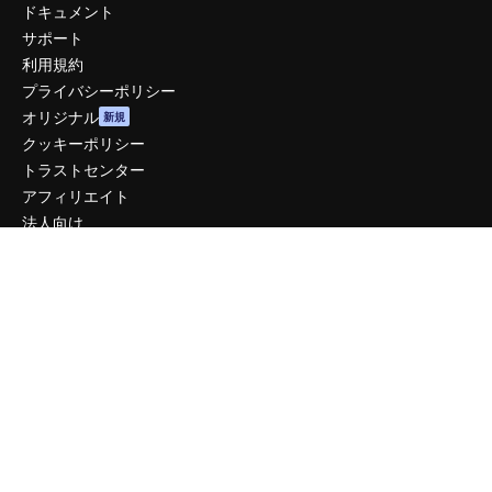
ドキュメント
サポート
利用規約
プライバシーポリシー
オリジナル
新規
クッキーポリシー
トラストセンター
アフィリエイト
法人向け
運営
料金
会社概要
Reviews
採用情報
検索トレンド
ブログ
イベント