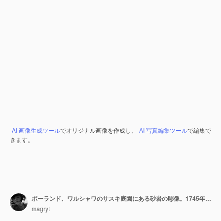
AI 画像生成ツール
でオリジナル画像を作成し、
AI 写真編集ツール
で編集で
きます。
ポーランド、ワルシャワのサスキ庭園にある砂岩の彫像。1745年以前に、匿名のワルシャワの彫刻家が、ギリシャの神話上のミューズの彫像であるJohann GeorgPlerschの指揮の下に制作しました。
magryt