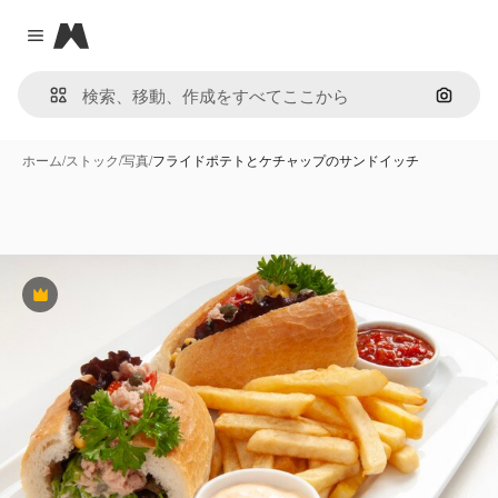
Magnific
Close menu
画像で
ホーム
/
ストック
/
写真
/
フライドポテトとケチャップのサンドイッチ
Premium