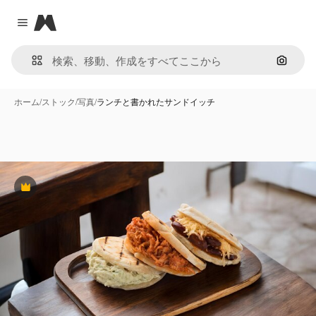
Magnific
Close menu
画像で
ホーム
/
ストック
/
写真
/
ランチと書かれたサンドイッチ
Premium