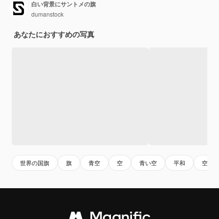
白い背景にサントメの旗
dumanstock
あなたにおすすめの写真
世界の国旗
旗
青空
空
青い空
平和
空の