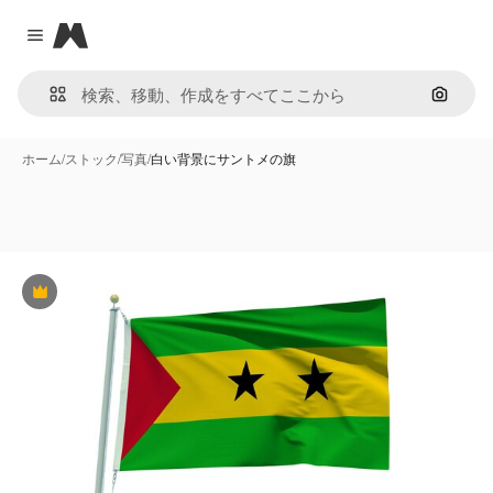
Magnific
Close menu
画像で
ホーム
/
ストック
/
写真
/
白い背景にサントメの旗
Premium