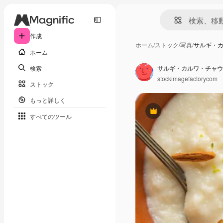
作成
ホーム
/
ストック
/
写真
/
サルギ・
ホーム
検索
stockimagefactorycom
ストック
もっと詳しく
Premium
すべてのツール