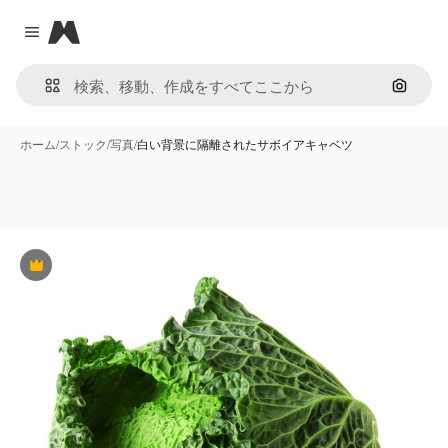
Magnific
Close menu
画像で
ホーム
/
ストック
/
写真
/
白い背景に隔離されたサボイアキャベツ
Premium