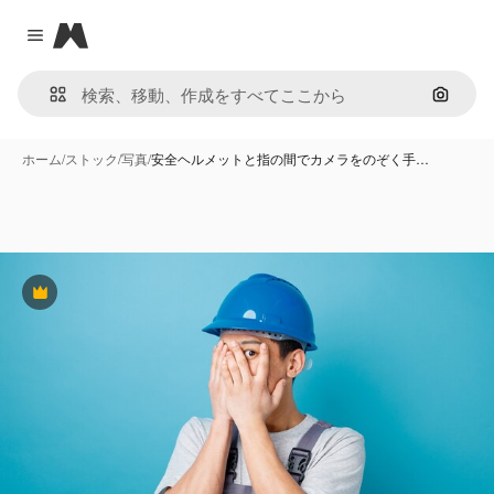
Magnific
Close menu
画像で
ホーム
/
ストック
/
写真
/
安全ヘルメットと指の間でカメラをのぞく手…
Premium