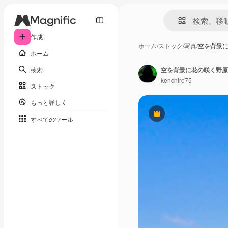
作成
ホーム
/
ストック
/
写真
/
空を背景
ホーム
検索
空を背景に花の咲く野原
kenchiro75
ストック
もっと詳しく
Premium
すべてのツール