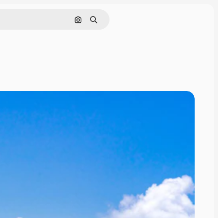
画像で検索
検索