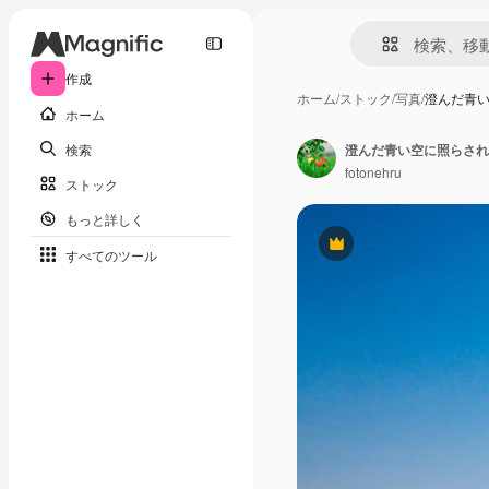
作成
ホーム
/
ストック
/
写真
/
澄んだ青
ホーム
検索
澄んだ青い空に照らされ
fotonehru
ストック
もっと詳しく
Premium
すべてのツール