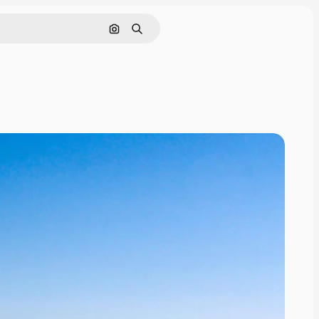
画像で検索
検索