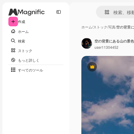
作成
ホーム
/
ストック
/
写真
/
空の背景
ホーム
検索
空の背景にある山の景色
user11304452
ストック
もっと詳しく
Premium
すべてのツール