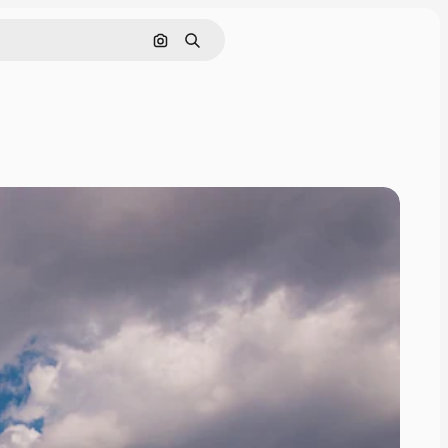
画像で検索
検索