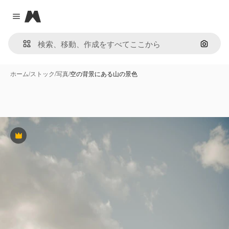
Magnific
Close menu
画像で
ホーム
/
ストック
/
写真
/
空の背景にある山の景色
Premium