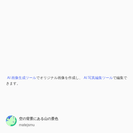
AI 画像生成ツール
でオリジナル画像を作成し、
AI 写真編集ツール
で編集で
きます。
空の背景にある山の景色
matejsmu