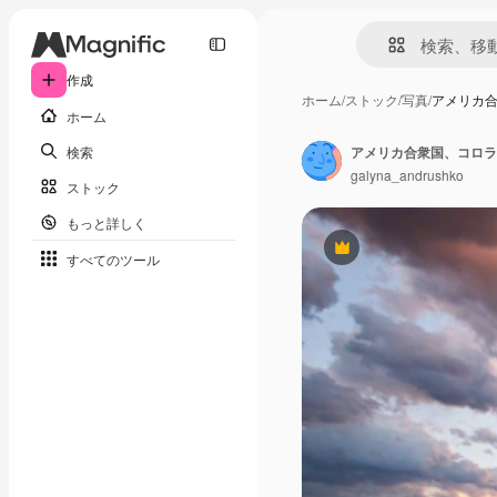
作成
ホーム
/
ストック
/
写真
/
アメリカ
ホーム
検索
galyna_andrushko
ストック
もっと詳しく
Premium
すべてのツール