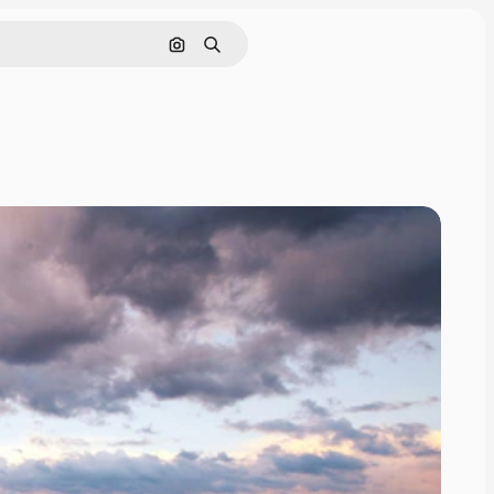
画像で検索
検索