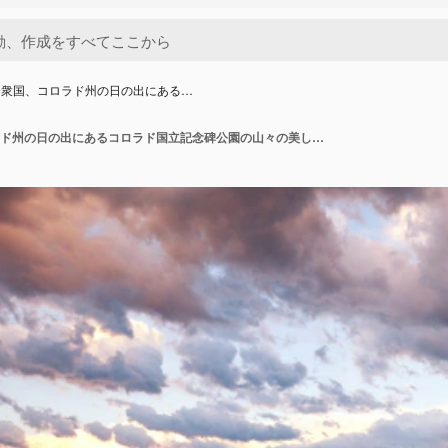
合衆国、コロラド州の日の出にある…
アメリカ合衆国、コロラド州の日の出にあるコロラド国立記念碑公園の山々の美しい景色