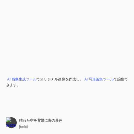
AI 画像生成ツール
でオリジナル画像を作成し、
AI 写真編集ツール
で編集で
きます。
晴れた空を背景に海の景色
jeolef