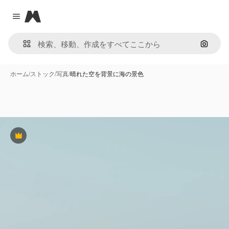
Magnific
Close menu
画像で
ホーム
/
ストック
/
写真
/
晴れた空を背景に海の景色
Premium