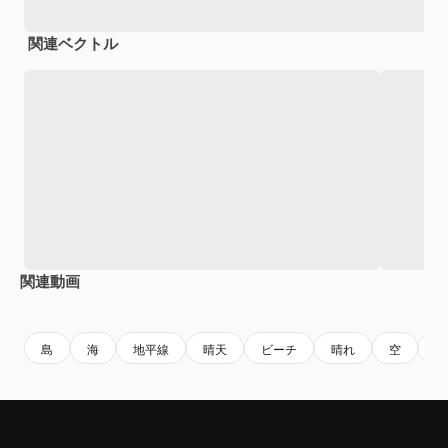
関連ベクトル
関連動画
Premium
Premium
Premium
Premium
島
海
地平線
晴天
ビーチ
晴れ
空
水