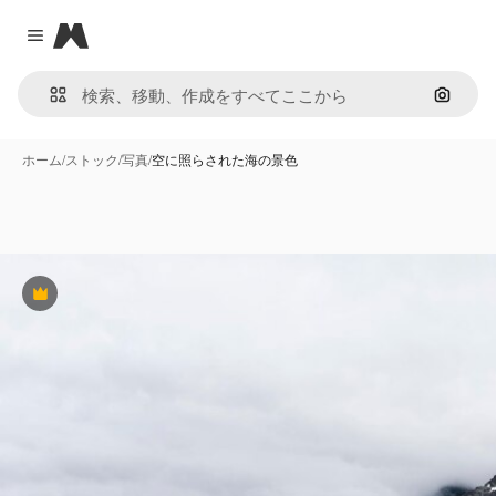
Magnific
Close menu
画像で
ホーム
/
ストック
/
写真
/
空に照らされた海の景色
Premium