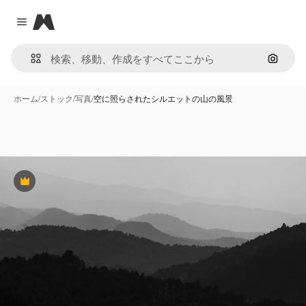
Magnific
Close menu
画像で
ホーム
/
ストック
/
写真
/
空に照らされたシルエットの山の風景
Premium