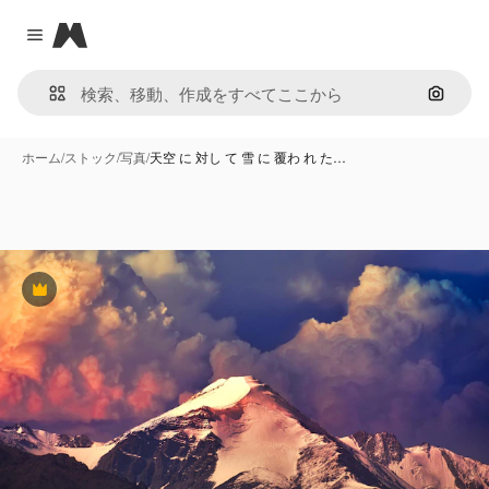
Magnific
Close menu
画像で
ホーム
/
ストック
/
写真
/
天空 に 対し て 雪 に 覆わ れ た…
Premium