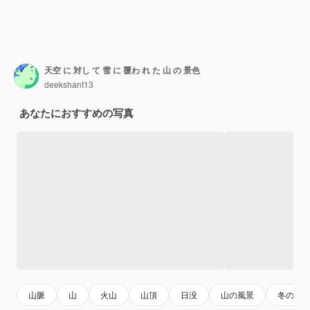
天空 に 対し て 雪 に 覆わ れ た 山 の 景色
deekshant13
あなたにおすすめの写真
山脈
山
火山
山頂
日没
山の風景
冬の風