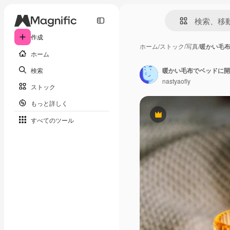
作成
ホーム
/
ストック
/
写真
/
暖かい毛
ホーム
検索
暖かい毛布でベッドに開
nastyaofly
ストック
もっと詳しく
Premium
すべてのツール