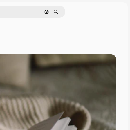
画像で検索
検索