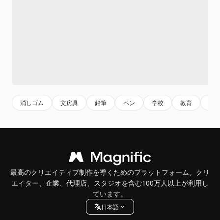
消しゴム
文房具
鉛筆
ペン
学校
教育
机
最高のクリエイティブ制作を導くためのプラットフォーム。クリ
エイター、企業、代理店、スタジオを含む100万人以上が利用し
ています。
日本語