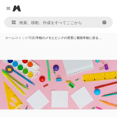
Magnific
Close menu
画像で
ホーム
/
ストック
/
写真
/
学校のメモとピンクの背景に着陸学校に戻る…
Premium