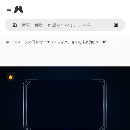
Magnific
Close menu
画像で
ホーム
/
ストック
/
写真
/
サイエンスフィクションの未来的なユーザー…
Premium