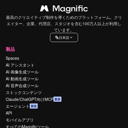
最高のクリエイティブ制作を導くためのプラットフォーム。クリ
エイター、企業、代理店、スタジオを含む100万人以上が利用し
ています。
日本語
製品
Spaces
AI アシスタント
AI 画像生成ツール
AI 動画生成ツール
AI 音声合成ツール
ストックコンテンツ
Claude/ChatGPT向けMCP
新規
エージェント
新規
API
モバイルアプリ
すべてのMagnificツール