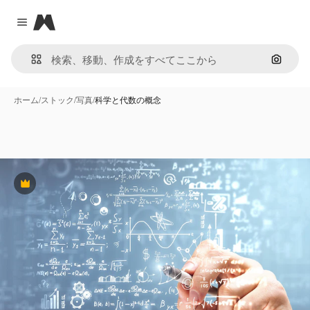
Magnific
Close menu
画像で
ホーム
/
ストック
/
写真
/
科学と代数の概念
Premium